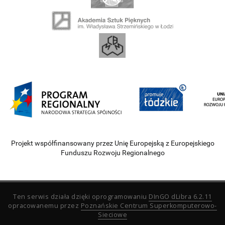
Projekt współfinansowany przez Unię Europejską z Europejskiego
Funduszu Rozwoju Regionalnego
Ten serwis działa dzięki oprogramowaniu
DInGO dLibra 6.2.11
opracowanemu przez
Poznańskie Centrum Superkomputerowo-
Sieciowe