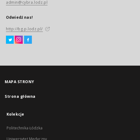
admin@cybra.lodz.pl
Odwiedź nas!
http://bg.p.lodz.pl/
MAPA STRONY
Strona główna
Kolekcje
Politechnika Łódzka
Uniwersytet Medyczny