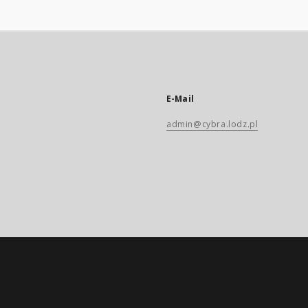
E-Mail
admin@cybra.lodz.pl