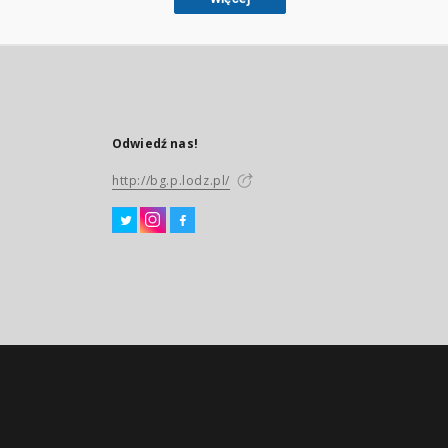
Odwiedź nas!
http://bg.p.lodz.pl/