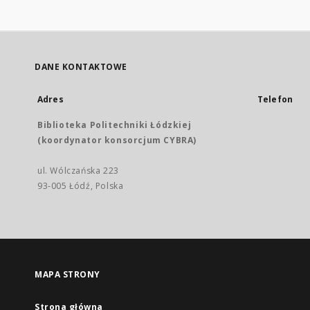
DANE KONTAKTOWE
Adres
Telefon
Biblioteka Politechniki Łódzkiej
(koordynator konsorcjum CYBRA)
ul. Wólczańska 223
93-005 Łódź, Polska
MAPA STRONY
Strona główna