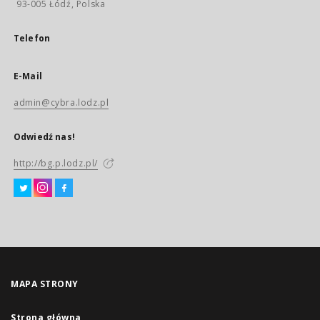
93-005 Łódź, Polska
Telefon
E-Mail
admin@cybra.lodz.pl
Odwiedź nas!
http://bg.p.lodz.pl/
MAPA STRONY
Strona główna