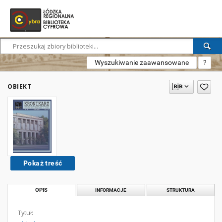
Wyszukiwanie zaawansowane
?
OBIEKT
Pokaż treść
OPIS
INFORMACJE
STRUKTURA
Tytuł: