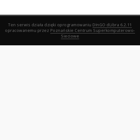
Ten serwis działa dzięki oprogramowaniu
DInGO dLibra 6.2.11
opracowanemu przez
Poznańskie Centrum Superkomputerowo-
Sieciowe