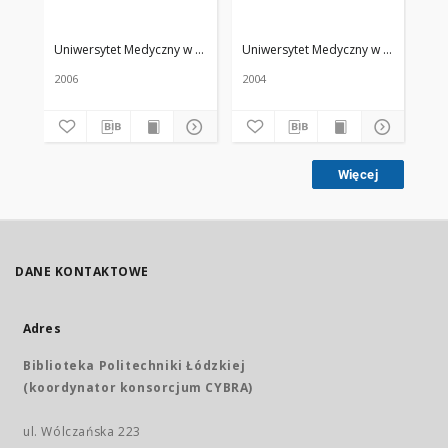
Uniwersytet Medyczny w Łodzi
Żmuda, Ryszard. Red. nacz.
Uniwersytet Medyczny w Łodzi
Żmud
Uni
2006
2004
200
Więcej
DANE KONTAKTOWE
Adres
Biblioteka Politechniki Łódzkiej
(koordynator konsorcjum CYBRA)
ul. Wólczańska 223