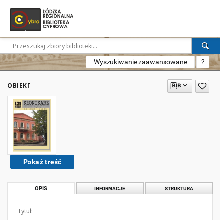
Wyszukiwanie zaawansowane
?
OBIEKT
Pokaż treść
OPIS
INFORMACJE
STRUKTURA
Tytuł: