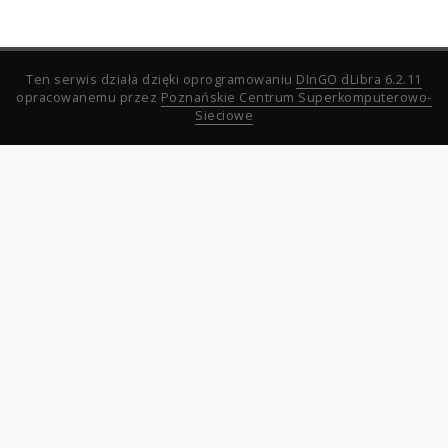
Ten serwis działa dzięki oprogramowaniu
DInGO dLibra 6.2.11
opracowanemu przez
Poznańskie Centrum Superkomputerowo-
Sieciowe