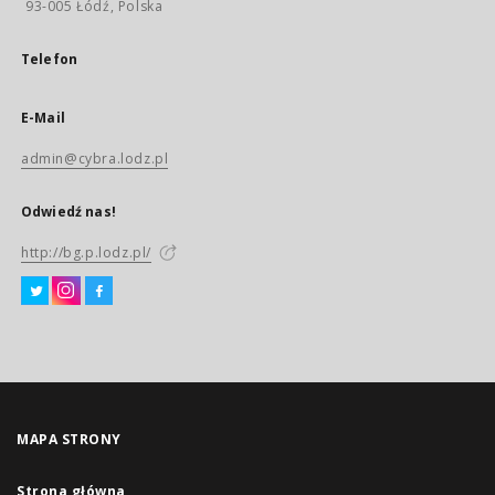
93-005 Łódź, Polska
Telefon
E-Mail
admin@cybra.lodz.pl
Odwiedź nas!
http://bg.p.lodz.pl/
MAPA STRONY
Strona główna