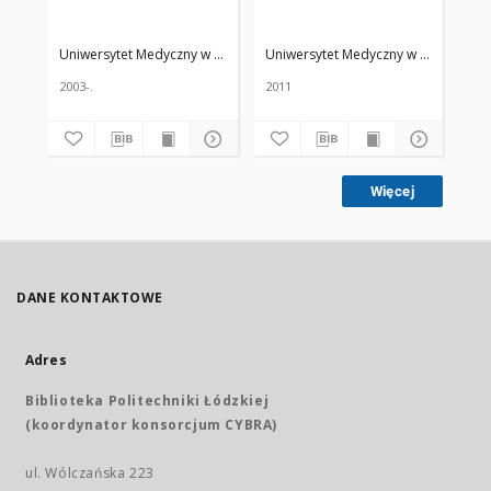
Uniwersytet Medyczny w Łodzi
Żmuda, Ryszard. Red. nacz.
Uniwersytet Medyczny w Łodzi
Żmud
Uni
2003-.
2011
200
Więcej
DANE KONTAKTOWE
Adres
Biblioteka Politechniki Łódzkiej
(koordynator konsorcjum CYBRA)
ul. Wólczańska 223