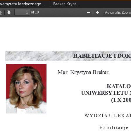
Katalog dysertacji Uniwersytetu Medycznego w Łodzi (1 X 2004-30 IX 2005)
Breker, Krystyna