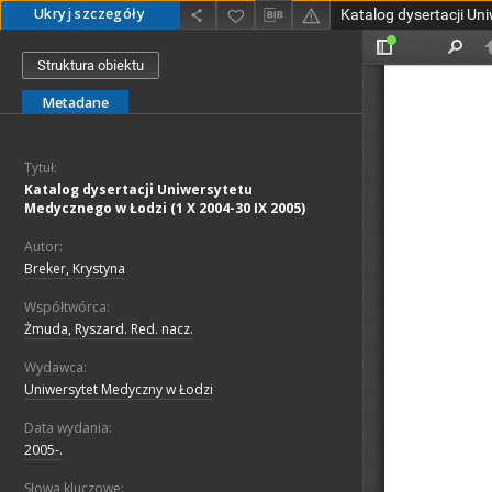
Ukryj szczegóły
Struktura obiektu
Metadane
Tytuł:
Katalog dysertacji Uniwersytetu
Medycznego w Łodzi (1 X 2004-30 IX 2005)
Autor:
Breker, Krystyna
Współtwórca:
Żmuda, Ryszard. Red. nacz.
Wydawca:
Uniwersytet Medyczny w Łodzi
Data wydania:
2005-.
Słowa kluczowe: