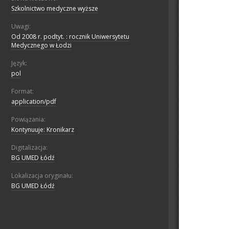
Szkolnictwo medyczne wyższe
Uwagi:
Od 2008 r. podtyt. : rocznik Uniwersytetu
Medycznego w Łodzi
Język:
pol
Format:
application/pdf
Powiązania:
Kontynuuje: Kronikarz
Digitalizacja:
BG UMED Łódź
Lokalizacja oryginału:
BG UMED Łódź