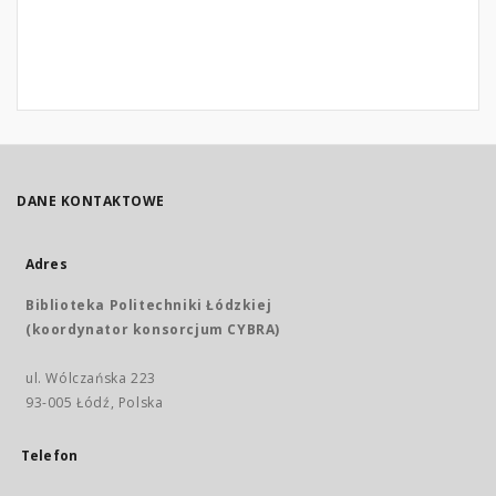
DANE KONTAKTOWE
Adres
Biblioteka Politechniki Łódzkiej
(koordynator konsorcjum CYBRA)
ul. Wólczańska 223
93-005 Łódź, Polska
Telefon