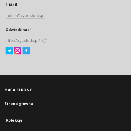
E-Mail
admin@cybra.lodz.pl
Odwiedź nas!
http://bg.p.lodz.pl/
MAPA STRONY
Strona główna
Kolekcje