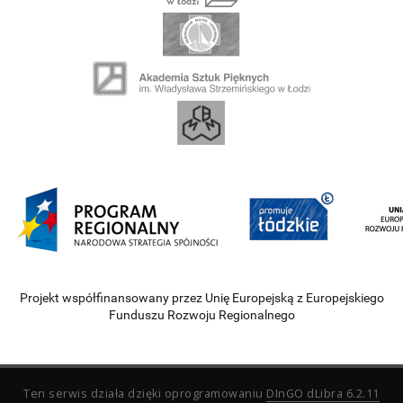
Projekt współfinansowany przez Unię Europejską z Europejskiego
Funduszu Rozwoju Regionalnego
Ten serwis działa dzięki oprogramowaniu
DInGO dLibra 6.2.11