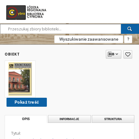
Wyszukiwanie zaawansowane
?
OBIEKT
Pokaż treść
OPIS
INFORMACJE
STRUKTURA
Tytuł: