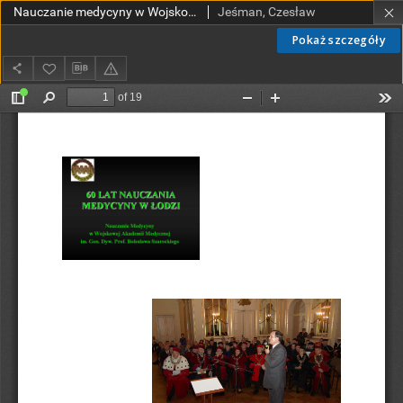
Nauczanie medycyny w Wojskowej Akademii Medycznej im. gen.dyw. prof. Bolesława Szareckiego
Jeśman, Czesław
Pokaż szczegóły