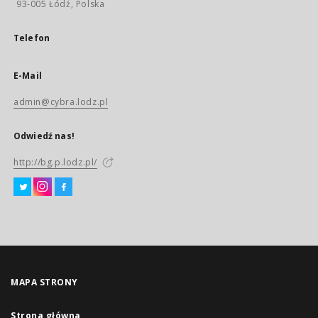
93-005 Łódź, Polska
Telefon
E-Mail
admin@cybra.lodz.pl
Odwiedź nas!
http://bg.p.lodz.pl/
MAPA STRONY
Strona główna