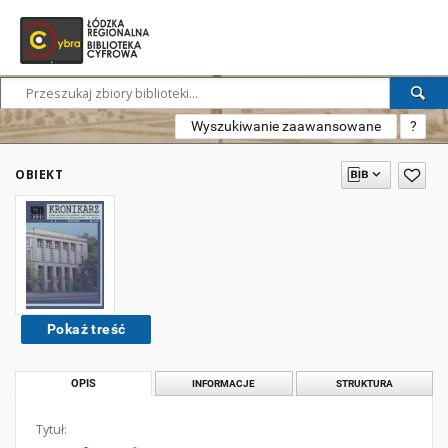
Wyszukiwanie zaawansowane
?
OBIEKT
Pokaż treść
OPIS
INFORMACJE
STRUKTURA
Tytuł: