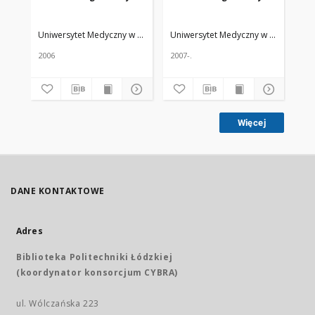
Uniwersytet Medyczny w Łodzi
Żmuda, Ryszard. Red. nacz.
Uniwersytet Medyczny w Łodzi
Żmud
Uni
2006
2007-.
200
Więcej
DANE KONTAKTOWE
Adres
Biblioteka Politechniki Łódzkiej
(koordynator konsorcjum CYBRA)
ul. Wólczańska 223