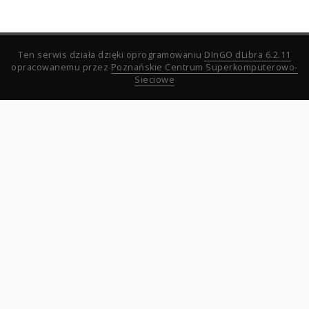
Ten serwis działa dzięki oprogramowaniu
DInGO dLibra 6.2.11
opracowanemu przez
Poznańskie Centrum Superkomputerowo-
Sieciowe