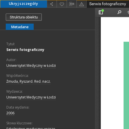
Ukryj szczegóły
Serwis fotograficzny
Struktura obiektu
Metadane
Tytuł:
Serwis fotograficzny
Autor:
Uniwersytet Medyczny w Łodzi
Współtwórca:
Żmuda, Ryszard. Red. nacz.
Wydawca:
Uniwersytet Medyczny w Łodzi
Data wydania:
2006
Słowa kluczowe:
Szkolnictwo medyczne wyższe