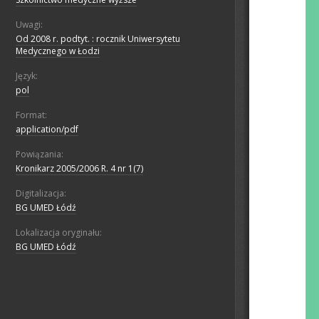
Uwagi:
Od 2008 r. podtyt. : rocznik Uniwersytetu
Medycznego w Łodzi
Język:
pol
Format:
application/pdf
Powiązania:
Kronikarz 2005/2006 R. 4 nr 1(7)
Digitalizacja:
BG UMED Łódź
Lokalizacja oryginału:
BG UMED Łódź