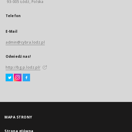
93-005 Łódź, Polska
Telefon
E-Mail
admin@cybra.lodz.pl
Odwiedź nas!
http://bg.p.lodz.pl/
MAPA STRONY
Strona główna