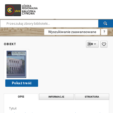
Wyszukiwanie zaawansowane
?
OBIEKT
Pokaż treść
OPIS
INFORMACJE
STRUKTURA
Tytuł: