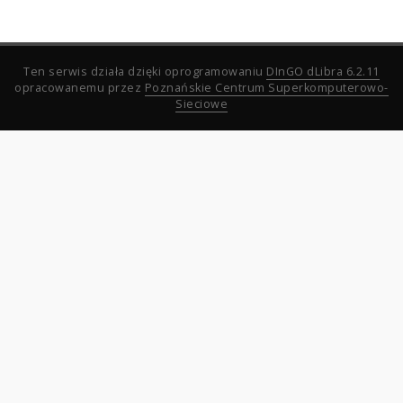
Ten serwis działa dzięki oprogramowaniu
DInGO dLibra 6.2.11
opracowanemu przez
Poznańskie Centrum Superkomputerowo-
Sieciowe