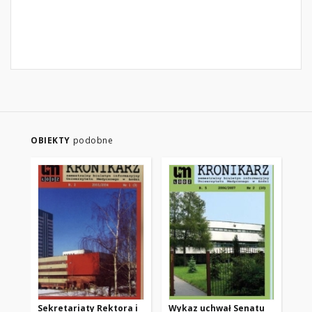
OBIEKTY
podobne
Sekretariaty Rektora i
Wykaz uchwał Senatu
Wi