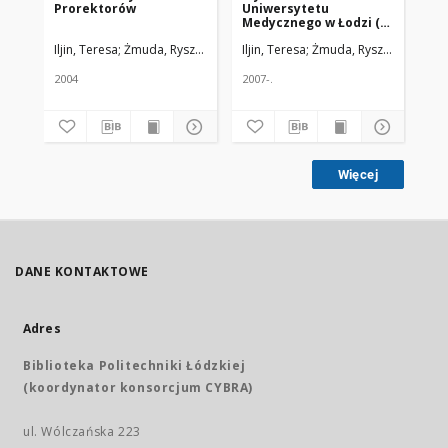
Prorektorów
Uniwersytetu
ro
Medycznego w Łodzi (1
pr
X 2006-30 IX 2007)
Le
Iljin, Teresa
Żmuda, Ryszard. Red. nacz.
Iljin, Teresa
Żmuda, Ryszard. Red. na
Ilj
2004
2007-.
200
Więcej
DANE KONTAKTOWE
Adres
Biblioteka Politechniki Łódzkiej
(koordynator konsorcjum CYBRA)
ul. Wólczańska 223