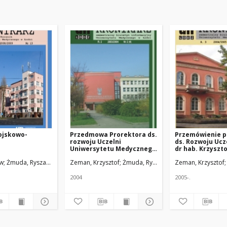
ojskowo-
Przedmowa Prorektora ds.
Przemówienie p
rozwoju Uczelni
ds. Rozwoju Ucze
Uniwersytetu Medycznego
dr hab. Krzyszt
w Łodzi
Zemana
rzyna
ew
Żmuda, Ryszard. Red. nacz.
Majewska, Ewa
Baj, Zbigniew
Zeman, Krzysztof
Żmuda, Ryszard. Red. nacz.
Zeman, Krzysztof
2004
2005-.