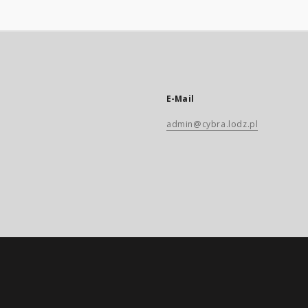
E-Mail
admin@cybra.lodz.pl