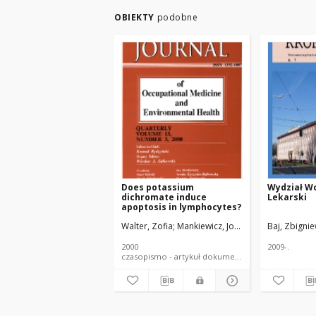
OBIEKTY
podobne
Does potassium
Wydział W
dichromate induce
Lekarski
apoptosis in lymphocytes?
Walter, Zofia
Mankiewicz, Joanna
Woźniak, Kata
Baj, Zbigni
2000
2009-.
czasopismo - artykuł dokument piśmienniczy