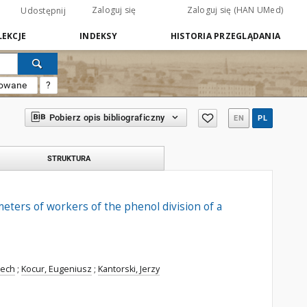
Zaloguj się
Zaloguj się (HAN UMed)
Udostępnij
EKCJE
INDEKSY
HISTORIA PRZEGLĄDANIA
sowane
?
Pobierz opis bibliograficzny
EN
PL
STRUKTURA
ters of workers of the phenol division of a
Lech
;
Kocur, Eugeniusz
;
Kantorski, Jerzy