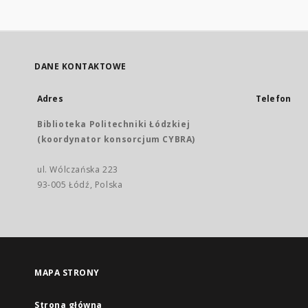
DANE KONTAKTOWE
Adres
Telefon
Biblioteka Politechniki Łódzkiej
(koordynator konsorcjum CYBRA)
ul. Wólczańska 223
93-005 Łódź, Polska
MAPA STRONY
Strona główna