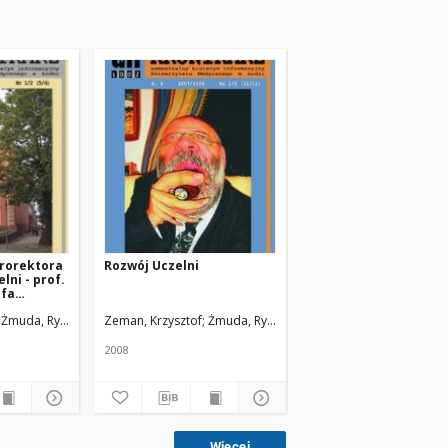
rorektora
Rozwój Uczelni
lni - prof.
ofa
Żmuda, Ryszard. Red. nacz.
Zeman, Krzysztof
Żmuda, Ryszard. Red. nacz.
2008
Więcej