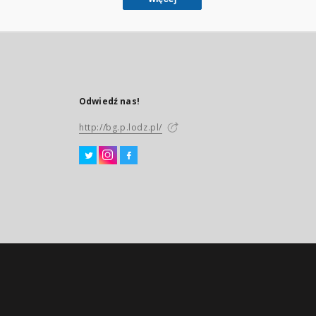
Odwiedź nas!
http://bg.p.lodz.pl/