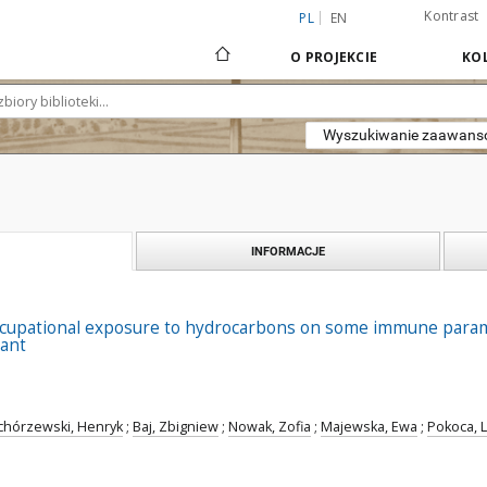
Kontrast
PL
EN
O PROJEKCIE
KOL
Wyszukiwanie zaawan
INFORMACJE
occupational exposure to hydrocarbons on some immune parame
lant
chórzewski, Henryk
;
Baj, Zbigniew
;
Nowak, Zofia
;
Majewska, Ewa
;
Pokoca, 