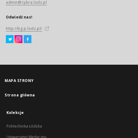
admin@cybra.lodz.pl
Odwiedź nas!
http://bg.p.lodz.pl/
MAPA STRONY
Strona główna
Kolekcje
Politechnika Łódzka
Uniwersytet Medyczny