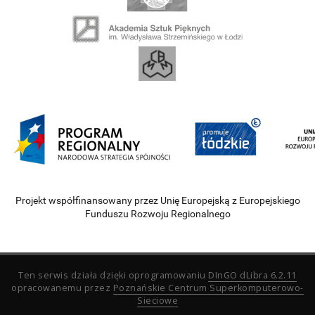
Projekt współfinansowany przez Unię Europejską z Europejskiego
Funduszu Rozwoju Regionalnego
Ten serwis działa dzięki oprogramowaniu
DInGO dLibra 6.2.11
opracowanemu przez
Poznańskie Centrum Superkomputerowo-
Sieciowe