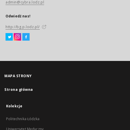
admin@cybra.lodz.pl
Odwiedź nas!
http://bg.p.lodz.pl/
MAPA STRONY
Strona główna
Kolekcje
Politechnika Łódzka
Uniwersytet Medyczny