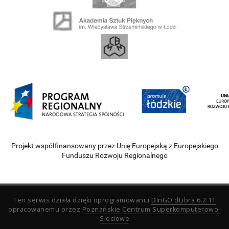
Projekt współfinansowany przez Unię Europejską z Europejskiego
Funduszu Rozwoju Regionalnego
Ten serwis działa dzięki oprogramowaniu
DInGO dLibra 6.2.11
opracowanemu przez
Poznańskie Centrum Superkomputerowo-
Sieciowe