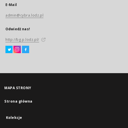
E-Mail
admin@cybra.lodz.pl
Odwiedź nas!
http://bg.p.lodz.pl/
MAPA STRONY
Strona główna
Kolekcje