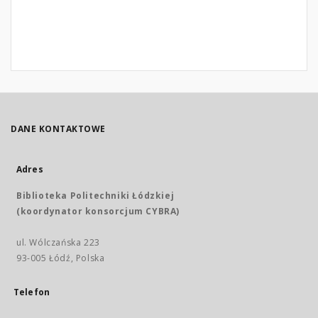
DANE KONTAKTOWE
Adres
Biblioteka Politechniki Łódzkiej
(koordynator konsorcjum CYBRA)
ul. Wólczańska 223
93-005 Łódź, Polska
Telefon