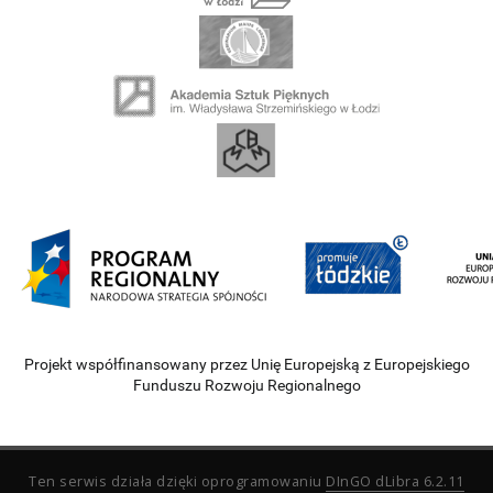
Projekt współfinansowany przez Unię Europejską z Europejskiego
Funduszu Rozwoju Regionalnego
Ten serwis działa dzięki oprogramowaniu
DInGO dLibra 6.2.11