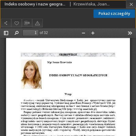
Indeks osobowy i nazw geograficznych
Krzewińska, Joanna
Pokaż szczegóły