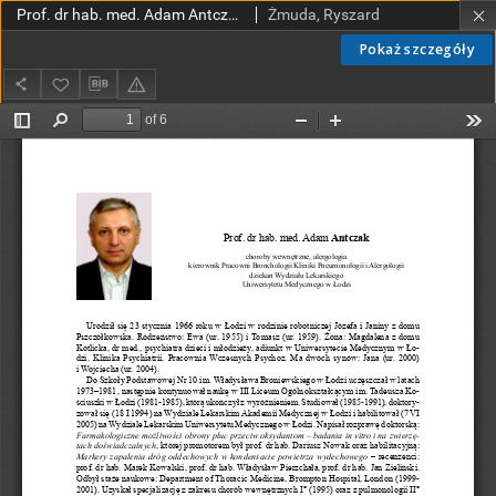
Prof. dr hab. med. Adam Antczak - choroby wewnętrzne, alergologia, kierownik Pracowni Bronchologii Kliniki Pneumunologii i Alergologii, dziekan Wydziału Lekarskiego Uniwersytetu Medycznego w Łodzi
Żmuda, Ryszard
Pokaż szczegóły