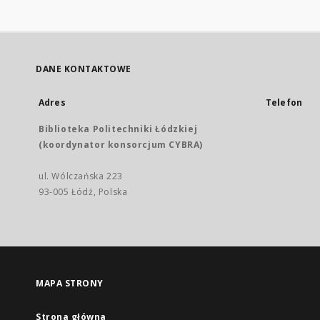
DANE KONTAKTOWE
Adres
Telefon
Biblioteka Politechniki Łódzkiej
(koordynator konsorcjum CYBRA)
ul. Wólczańska 223
93-005 Łódź, Polska
MAPA STRONY
Strona główna