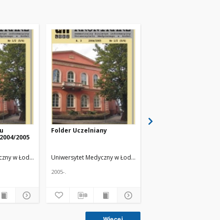
ku
Folder Uczelniany
Inauguracja roku
2004/2005
akademickiego 2004/
w Piotrkowie
Trybunalskim
acz.
czny w Łodzi
Żmuda, Ryszard. Red. nacz.
Uniwersytet Medyczny w Łodzi
Żmuda, Ryszard. Red. nacz.
Uniwersytet Medyczny w
2005-.
2005-.
Więcej