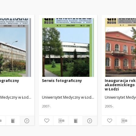
ograficzny
Serwis fotograficzny
Inauguracja ro
akademickiego 
w Łodzi
Red. nacz.
 Medyczny w Łodzi
Żmuda, Ryszard. Red. nacz.
Uniwersytet Medyczny w Łodzi
Żmuda, Ryszard. Red. n
Uniwersytet Medy
2007-.
2005-.