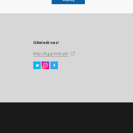
Odwiedź nas!
http://bg.p.lodz.pl/