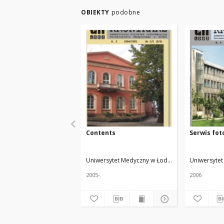
OBIEKTY
podobne
Contents
Serwis fot
Uniwersytet Medyczny w Łodzi
Żmuda, Ryszard. 
Uniwersytet
2005-.
2006