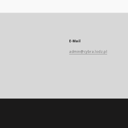
E-Mail
admin@cybra.lodz.pl