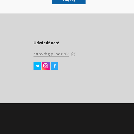
Odwiedź nas!
http://bg.p.lodz.pl/