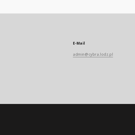
E-Mail
admin@cybra.lodz.pl