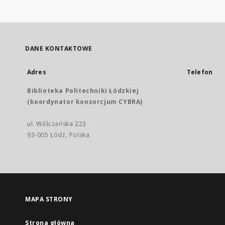
DANE KONTAKTOWE
Adres
Telefon
Biblioteka Politechniki Łódzkiej
(koordynator konsorcjum CYBRA)
ul. Wólczańska 223
93-005 Łódź, Polska
MAPA STRONY
Strona główna