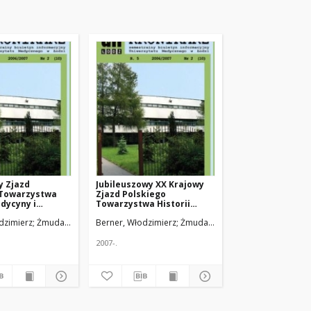
y Zjazd
Jubileuszowy XX Krajowy
 Towarzystwa
Zjazd Polskiego
edycyny i
Towarzystwa Historii
Medycyny i Farmacji
dzimierz
Żmuda, Ryszard. Red. nacz.
Berner, Włodzimierz
Żmuda, Ryszard. Red. nacz.
2007-.