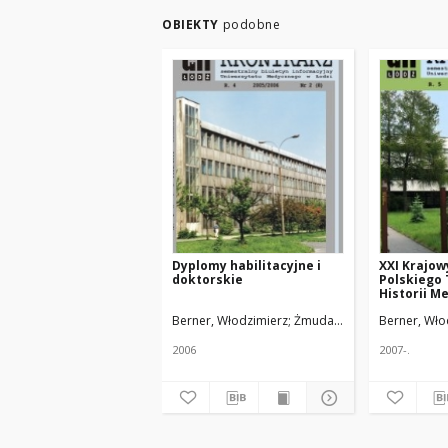
OBIEKTY
podobne
Dyplomy habilitacyjne i
XXI Krajow
doktorskie
Polskiego
Historii M
Farmacji
Berner, Włodzimierz
Żmuda, Ryszard. Red. nacz.
Berner, Wło
2006
2007-.