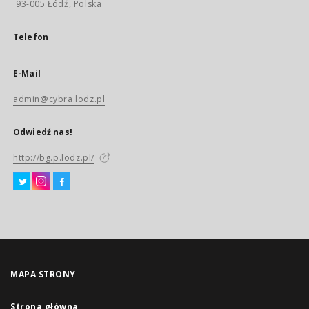
93-005 Łódź, Polska
Telefon
E-Mail
admin@cybra.lodz.pl
Odwiedź nas!
http://bg.p.lodz.pl/
MAPA STRONY
Strona główna