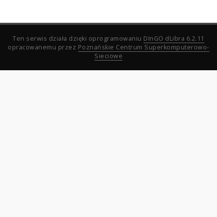
Ten serwis działa dzięki oprogramowaniu
DInGO dLibra 6.2.11
opracowanemu przez
Poznańskie Centrum Superkomputerowo-
Sieciowe