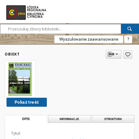
Wyszukiwanie zaawansowane
?
OBIEKT
Pokaż treść
OPIS
INFORMACJE
STRUKTURA
Tytuł: