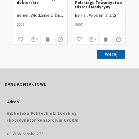
doktorskie
Polskiego Towarzystwa
os
Historii Medycyny i
zo
Farmacji
tr
Berner, Włodzimierz
Żmuda, Ryszard. Red. nacz.
Berner, Włodzimierz
Żmuda, Ryszard
Ber
wi
dż
17
2006
2007-.
200
Więcej
DANE KONTAKTOWE
Adres
Biblioteka Politechniki Łódzkiej
(koordynator konsorcjum CYBRA)
ul. Wólczańska 223