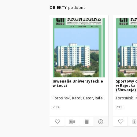
OBIEKTY
podobne
Juwenalia Uniwersyteckie
Sportowy o
w Łodzi
w Rajecka
(Słowacja)
Forosiński, Karol; Bator, Rafał
Żmuda, Ryszard. R
Forosiński, 
2006
2006