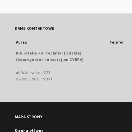
DANE KONTAKTOWE
Adres
Telefon
Biblioteka Politechniki Łódzkiej
(koordynator konsorcjum CYBRA)
ul. Wólczańska 223
93-005 Łódź, Polska
MAPA STRONY
Strona główna