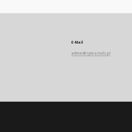
E-Mail
admin@cybra.lodz.pl