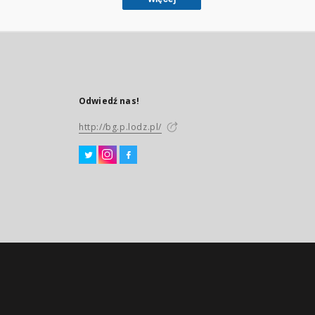
Odwiedź nas!
http://bg.p.lodz.pl/