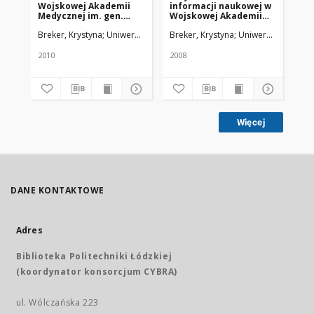
Wojskowej Akademii
informacji naukowej w
(u
Medycznej im. gen.
Wojskowej Akademii
dyw. prof. Bolesława
Medycznej im. gen.
Breker, Krystyna
Uniwersytet Medyczny w Łodzi
Breker, Krystyna
Uniwersytet Medyc
Bre
Szareckiego w Łodzi
dyw. prof. Bolesława
1958-2002
Szareckiego w Łodzi
2010
2008
201
Więcej
DANE KONTAKTOWE
Adres
Biblioteka Politechniki Łódzkiej
(koordynator konsorcjum CYBRA)
ul. Wólczańska 223