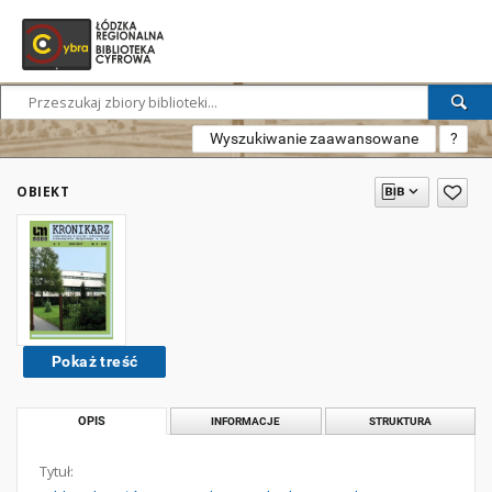
Wyszukiwanie zaawansowane
?
OBIEKT
Pokaż treść
OPIS
INFORMACJE
STRUKTURA
Tytuł: