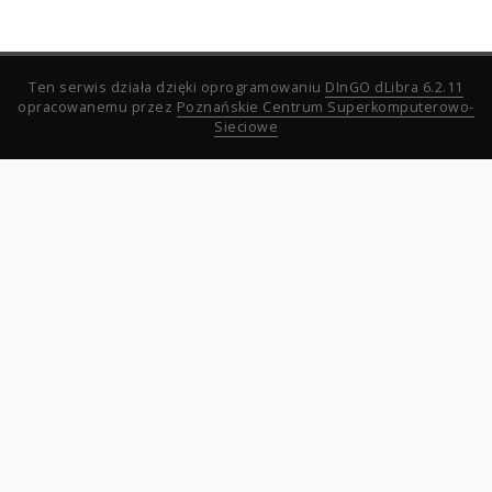
Ten serwis działa dzięki oprogramowaniu
DInGO dLibra 6.2.11
opracowanemu przez
Poznańskie Centrum Superkomputerowo-
Sieciowe