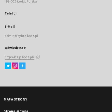
93-005 Łódź, Polska
Telefon
E-Mail
admin@cybra.lodz.pl
Odwiedź nas!
http://bg.p.lodz.pl/
MAPA STRONY
Strona główna