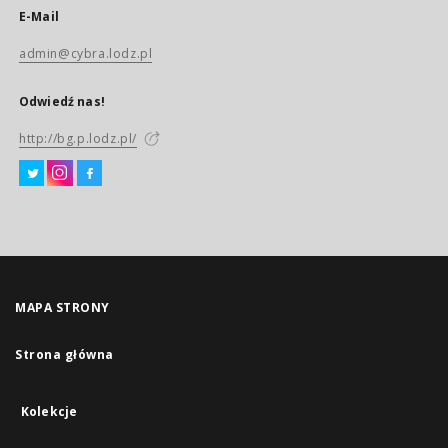
E-Mail
admin@cybra.lodz.pl
Odwiedź nas!
http://bg.p.lodz.pl/
MAPA STRONY
Strona główna
Kolekcje