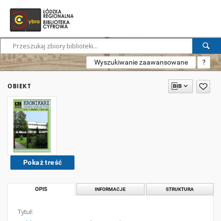
Wyszukiwanie zaawansowane
?
OBIEKT
Pokaż treść
OPIS
INFORMACJE
STRUKTURA
Tytuł: