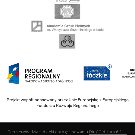
Projekt współfinansowany przez Unię Europejską z Europejskiego
Funduszu Rozwoju Regionalnego
Ten serwis działa dzięki oprogramowaniu
DInGO dLibra 6.2.11