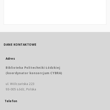
DANE KONTAKTOWE
Adres
Biblioteka Politechniki Łódzkiej
(koordynator konsorcjum CYBRA)
ul. Wólczańska 223
93-005 Łódź, Polska
Telefon