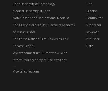
Lodz University of Technology
Title
Medical University of Lodz
Creator
Nofer Institute of Occupational Medicine
Contributor
The Grażyna and Kiejstut Bacewicz Academy
Supervisor
of Music in Łódź
Reviewer
The Polish National Film, Television and
Publisher
Theatre School
Date
Wyższe Seminarium Duchowne w Łodzi
Strzemiński Academy of Fine Arts Łódź
...
View all collections