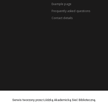
Example page
Frequently asked questions
Contact details
Serwis tworzony przez Łódzką Akademicką Sieć Biblioteczną.