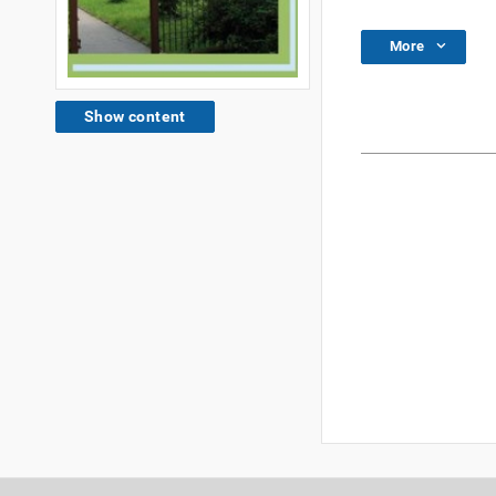
More
Show content