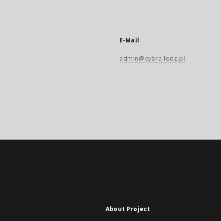
E-Mail
admin@cybra.lodz.pl
About Project