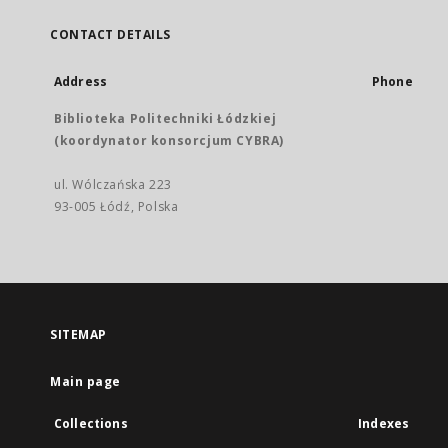
CONTACT DETAILS
Address
Phone
Biblioteka Politechniki Łódzkiej
(koordynator konsorcjum CYBRA)
ul. Wólczańska 223
93-005 Łódź, Polska
SITEMAP
Main page
Collections
Indexes