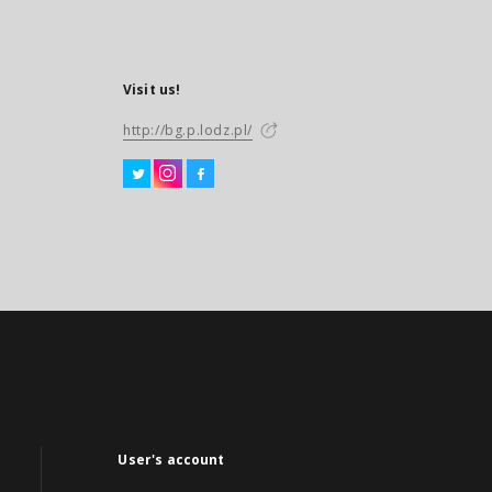
Visit us!
http://bg.p.lodz.pl/
User's account