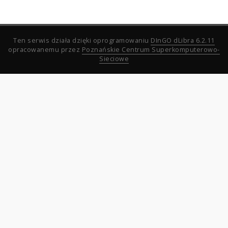
Ten serwis działa dzięki oprogramowaniu
DInGO dLibra 6.2.11
opracowanemu przez
Poznańskie Centrum Superkomputerowo-
Sieciowe