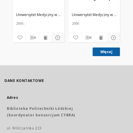
Uniwersytet Medyczny w Łodzi
Żmuda, Ryszard. Red. nacz.
Uniwersytet Medyczny w Łodzi
Żmud
Uni
2005-.
2006
200
Więcej
DANE KONTAKTOWE
Adres
Biblioteka Politechniki Łódzkiej
(koordynator konsorcjum CYBRA)
ul. Wólczańska 223