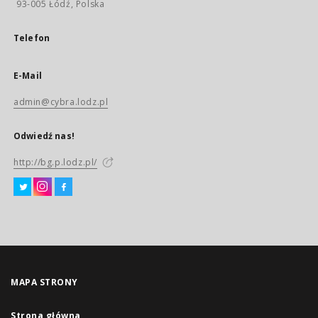
93-005 Łódź, Polska
Telefon
E-Mail
admin@cybra.lodz.pl
Odwiedź nas!
http://bg.p.lodz.pl/
MAPA STRONY
Strona główna