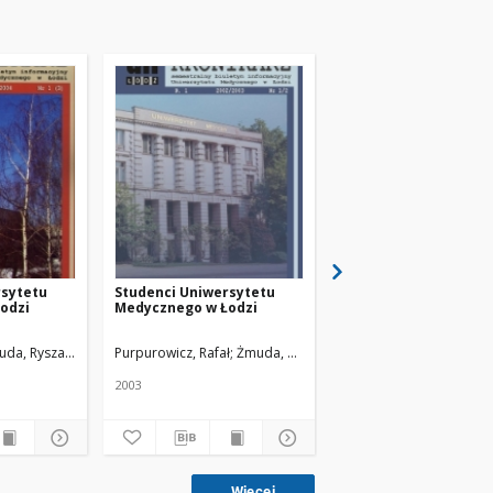
rsytetu
Studenci Uniwersytetu
Studenci Uniwersyte
odzi
Medycznego w Łodzi
Medycznego w Łodzi
da, Ryszard. Red. nacz.
Purpurowicz, Rafał
Żmuda, Ryszard. Red. nacz.
Wejchert, Małgorzata
Ż
2003
2006
Więcej