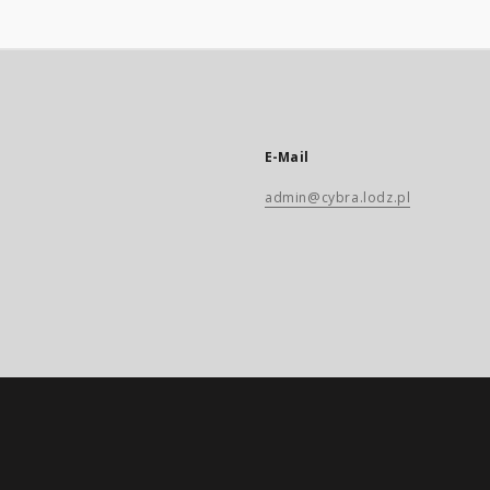
E-Mail
admin@cybra.lodz.pl