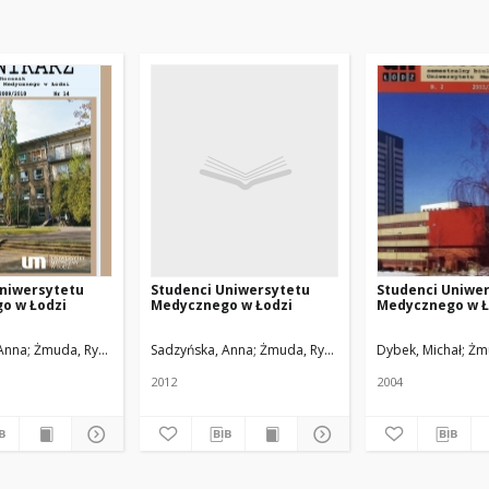
Uniwersytetu
Studenci Uniwersytetu
Studenci Uniwe
o w Łodzi
Medycznego w Łodzi
Medycznego w Ł
Anna
Żmuda, Ryszard. Red. nacz.
Sadzyńska, Anna
Żmuda, Ryszard. Red. nacz.
Dybek, Michał
Żmu
2012
2004