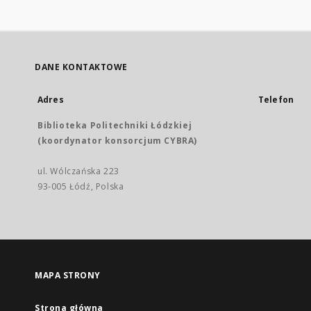
DANE KONTAKTOWE
Adres
Telefon
Biblioteka Politechniki Łódzkiej
(koordynator konsorcjum CYBRA)
ul. Wólczańska 223
93-005 Łódź, Polska
MAPA STRONY
Strona główna