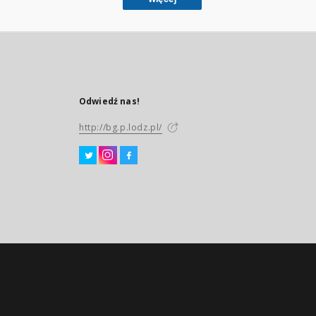
Odwiedź nas!
http://bg.p.lodz.pl/