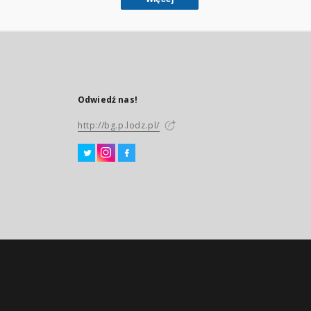
Odwiedź nas!
http://bg.p.lodz.pl/