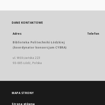
DANE KONTAKTOWE
Adres
Telefon
Biblioteka Politechniki Łódzkiej
(koordynator konsorcjum CYBRA)
ul. Wólczańska 223
93-005 Łódź, Polska
MAPA STRONY
Strona główna