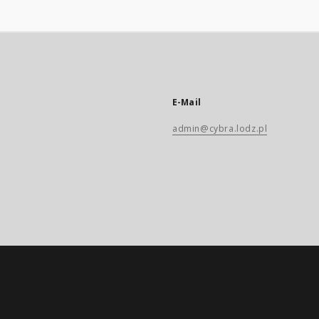
E-Mail
admin@cybra.lodz.pl