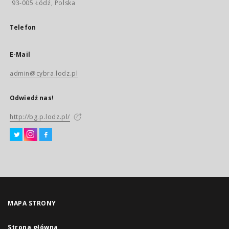
93-005 Łódź, Polska
Telefon
E-Mail
admin@cybra.lodz.pl
Odwiedź nas!
http://bg.p.lodz.pl/
MAPA STRONY
Strona główna