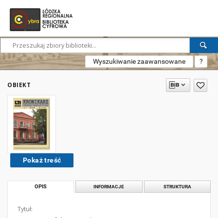
Wyszukiwanie zaawansowane
?
OBIEKT
Pokaż treść
OPIS
INFORMACJE
STRUKTURA
Tytuł: