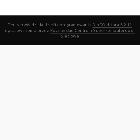
Ten serwis działa dzięki oprogramowaniu
DInGO dLibra 6.2.11
opracowanemu przez
Poznańskie Centrum Superkomputerowo-
Sieciowe