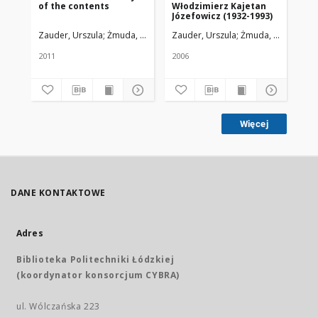
of the contents
Włodzimierz Kajetan
"K
Józefowicz (1932-1993)
Zauder, Urszula
Żmuda, Ryszard. Red. nacz.
Zauder, Urszula
Żmuda, Ryszard. Re
Gra
2011
2006
200
Więcej
DANE KONTAKTOWE
Adres
Biblioteka Politechniki Łódzkiej
(koordynator konsorcjum CYBRA)
ul. Wólczańska 223