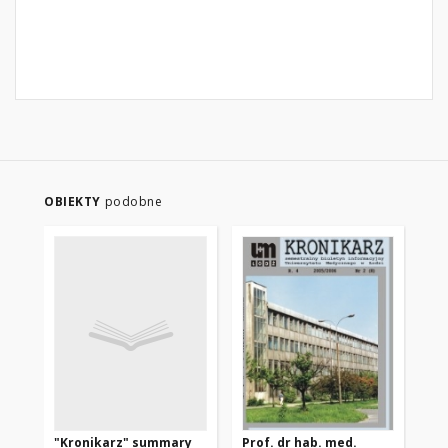
OBIEKTY
podobne
"Kronikarz" summary
Prof. dr hab. med.
Su