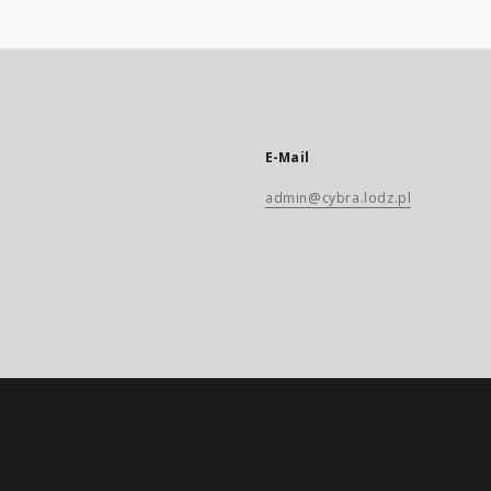
E-Mail
admin@cybra.lodz.pl