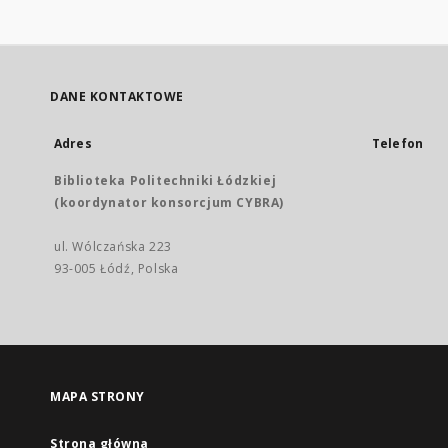
DANE KONTAKTOWE
Adres
Telefon
Biblioteka Politechniki Łódzkiej
(koordynator konsorcjum CYBRA)
ul. Wólczańska 223
93-005 Łódź, Polska
MAPA STRONY
Strona główna