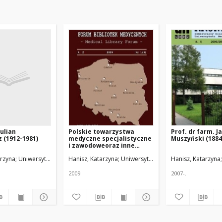
Julian
Polskie towarzystwa
Prof. dr farm. J
 (1912-1981)
medyczne specjalistyczne
Muszyński (1884
i zawodoweoraz inne
towarzystwa
i
arzyna
Uniwersytet Medyczny w Łodzi
Hanisz, Katarzyna
Uniwersytet Medyczny w Łodzi
Hanisz, Katarzyna
wspomagające rozwój
nauk medycznych
2009
2007-.