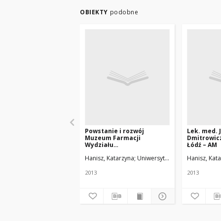
OBIEKTY
podobne
Powstanie i rozwój
Lek. med. 
Muzeum Farmacji
Dmitrowicz
Wydziału
Łódź – AM
Farmaceutycznego
Hanisz, Katarzyna
Uniwersytet Medyczny w Łodz
Hanisz, Kat
Akademii Medycznej i
Uniwersytetu
Medycznegow Łodzi
2013
2013