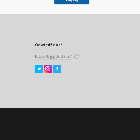
Odwiedź nas!
http://bg.p.lodz.pl/