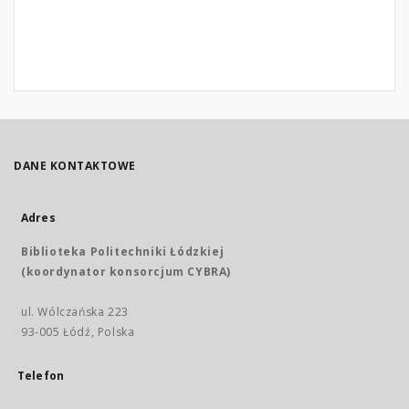
DANE KONTAKTOWE
Adres
Biblioteka Politechniki Łódzkiej
(koordynator konsorcjum CYBRA)
ul. Wólczańska 223
93-005 Łódź, Polska
Telefon