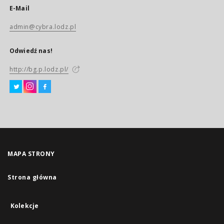
E-Mail
admin@cybra.lodz.pl
Odwiedź nas!
http://bg.p.lodz.pl/
MAPA STRONY
Strona główna
Kolekcje