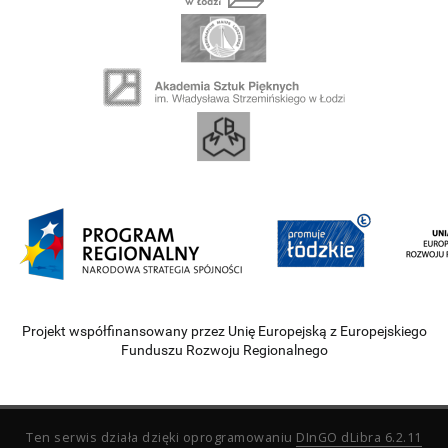
Projekt współfinansowany przez Unię Europejską z Europejskiego
Funduszu Rozwoju Regionalnego
Ten serwis działa dzięki oprogramowaniu
DInGO dLibra 6.2.11