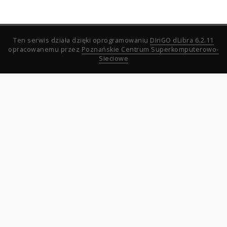
Ten serwis działa dzięki oprogramowaniu
DInGO dLibra 6.2.11
opracowanemu przez
Poznańskie Centrum Superkomputerowo-
Sieciowe