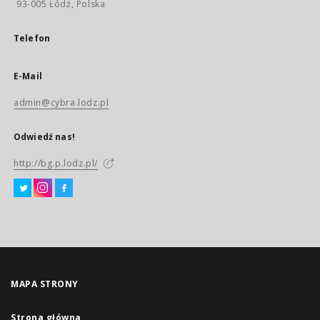
93-005 Łódź, Polska
Telefon
E-Mail
admin@cybra.lodz.pl
Odwiedź nas!
http://bg.p.lodz.pl/
MAPA STRONY
Strona główna