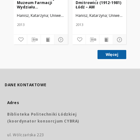
Muzeum Farmacji
Dmitrowicz (1912-1981)
me
Wydziału
Łódź – AM
spe
Farmaceutycznego
za
Hanisz, Katarzyna
Uniwersytet Medyczny w Łodzi
Hanisz, Katarzyna
Uniwersytet Medy
Han
Akademii Medycznej i
to
Uniwersytetu
ws
Medycznegow Łodzi
na
2013
2013
200
Więcej
DANE KONTAKTOWE
Adres
Biblioteka Politechniki Łódzkiej
(koordynator konsorcjum CYBRA)
ul. Wólczańska 223