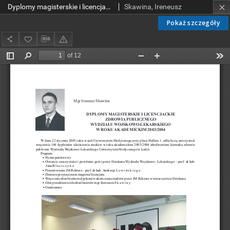
Dyplomy magisterskie i licencjackie zdrowia publicznego Wydziału Wojskowo-Lekarskiego w roku akademickim 2003/2004
Skawina, Ireneusz
Pokaż szczegóły