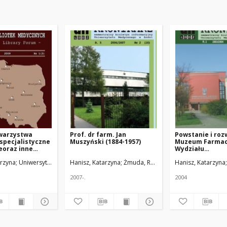
owarzystwa
Prof. dr farm. Jan
Powstanie i roz
specjalistyczne
Muszyński (1884-1957)
Muzeum Farmacj
eoraz inne
Wydziału
wa
Farmaceutyczn
i
arzyna
Uniwersytet Medyczny w Łodzi
Hanisz, Katarzyna
Żmuda, Ryszard. Red. nacz.
Hanisz, Katarzyna
ące rozwój
Akademii Medyc
cznych
Uniwersytetu 
w Łodzi
2007-.
2004