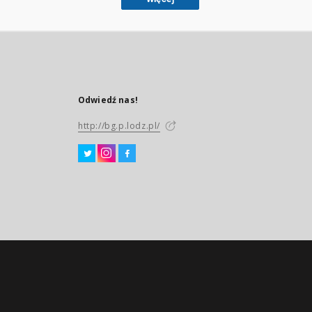
Odwiedź nas!
http://bg.p.lodz.pl/