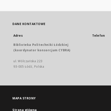
DANE KONTAKTOWE
Adres
Telefon
Biblioteka Politechniki Łódzkiej
(koordynator konsorcjum CYBRA)
ul. Wólczańska 223
93-005 Łódź, Polska
MAPA STRONY
Strona główna