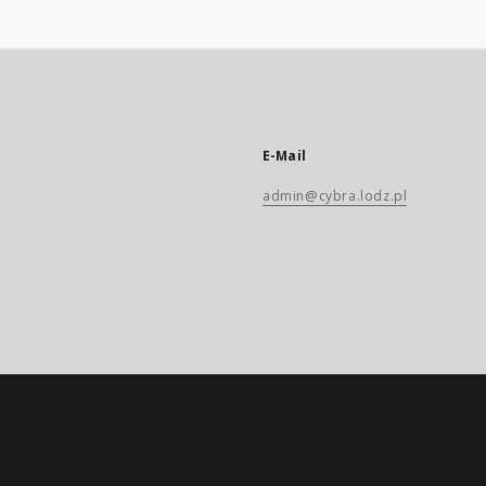
E-Mail
admin@cybra.lodz.pl