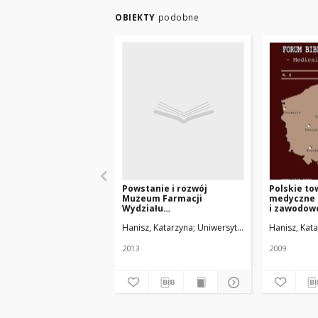
OBIEKTY
podobne
Powstanie i rozwój
Polskie t
Muzeum Farmacji
medyczne 
Wydziału
i zawodow
Farmaceutycznego
towarzyst
Hanisz, Katarzyna
Uniwersytet Medyczny w Łodz
Hanisz, Kat
Akademii Medycznej i
wspomagaj
Uniwersytetu
nauk medy
Medycznegow Łodzi
2013
2009