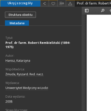
Ukryj szczegóły
Prof. dr farm. Robert
Struktura obiektu
Metadane
Tytuł:
Prof. dr farm. Robert Rembieliński (1894-
1975)
Autor:
Hanisz, Katarzyna
Współtwórca:
Żmuda, Ryszard. Red. nacz.
Wydawca:
Uniwersytet Medyczny w Łodzi
Data wydania:
2008
Słowa kluczowe: