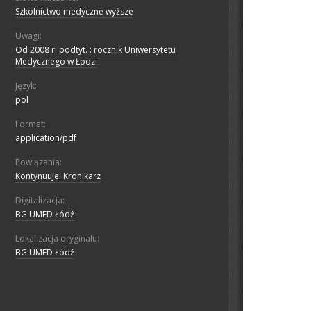
Szkolnictwo medyczne wyższe
Uwagi:
Od 2008 r. podtyt. : rocznik Uniwersytetu
Medycznego w Łodzi
Język:
pol
Format:
application/pdf
Powiązania:
Kontynuuje: Kronikarz
Digitalizacja:
BG UMED Łódź
Lokalizacja oryginału:
BG UMED Łódź