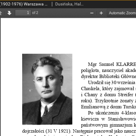
Mgr Samuel Klarreich (1902-1976) Warszawa – AM
Dusińska, Halina