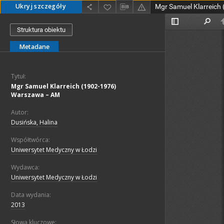
Ukryj szczegóły
Struktura obiektu
Metadane
Tytuł:
Mgr Samuel Klarreich (1902-1976)
Warszawa – AM
Autor:
Dusińska, Halina
Współtwórca:
Uniwersytet Medyczny w Łodzi
Wydawca:
Uniwersytet Medyczny w Łodzi
Data wydania:
2013
Słowa kluczowe: