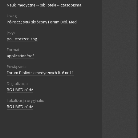
Nauki medyczne -- biblioteki -- czasopisma.
Uwagi:
Półrocz.; tytuł skrócony Forum Bibl. Med.
Język:
pol, streszcz. ang.
Format:
application/pdf
Powiązania:
Forum Bibliotek medycznych R. 6 nr 11
Digitalizacja:
BG UMED Łódź
Lokalizacja oryginału:
BG UMED Łódź