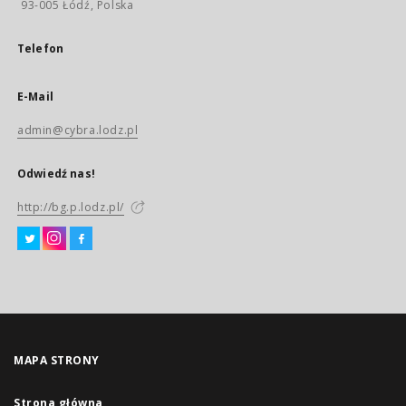
93-005 Łódź, Polska
Telefon
E-Mail
admin@cybra.lodz.pl
Odwiedź nas!
http://bg.p.lodz.pl/
MAPA STRONY
Strona główna