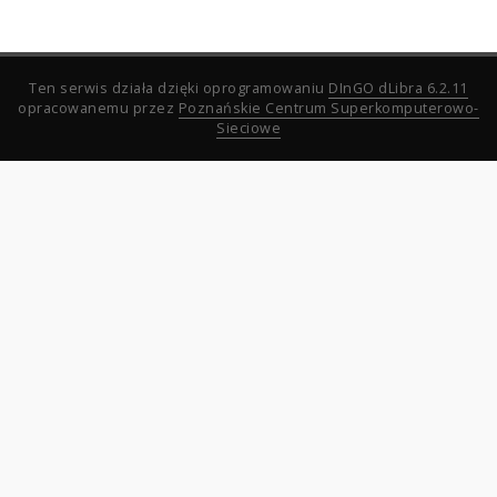
Ten serwis działa dzięki oprogramowaniu
DInGO dLibra 6.2.11
opracowanemu przez
Poznańskie Centrum Superkomputerowo-
Sieciowe