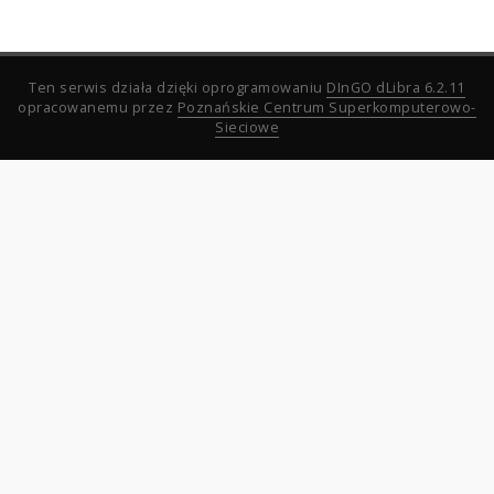
Ten serwis działa dzięki oprogramowaniu
DInGO dLibra 6.2.11
opracowanemu przez
Poznańskie Centrum Superkomputerowo-
Sieciowe