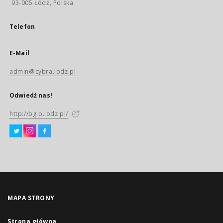
93-005 Łódź, Polska
Telefon
E-Mail
admin@cybra.lodz.pl
Odwiedź nas!
http://bg.p.lodz.pl/
MAPA STRONY
Strona główna