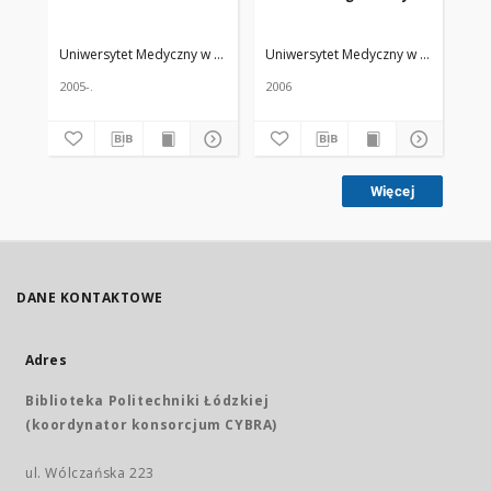
Uniwersytet Medyczny w Łodzi
Żmuda, Ryszard. Red. nacz.
Uniwersytet Medyczny w Łodzi
Żmud
Uni
2005-.
2006
200
Więcej
DANE KONTAKTOWE
Adres
Biblioteka Politechniki Łódzkiej
(koordynator konsorcjum CYBRA)
ul. Wólczańska 223