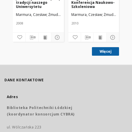
tradycji naszego
Konferencja Naukowo-
Rys
Uniwersytetu
Szkoleniowa
20
Marmura, Czesław
Żmuda, Ryszard. Red. nacz.
Marmura, Czesław
Żmuda, Ryszard. 
Ma
2008
2010
200
Więcej
DANE KONTAKTOWE
Adres
Biblioteka Politechniki Łódzkiej
(koordynator konsorcjum CYBRA)
ul. Wólczańska 223