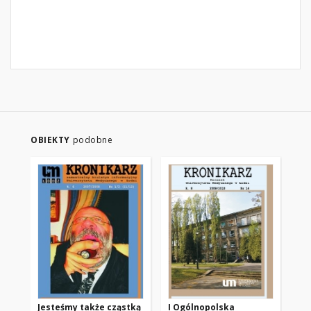
OBIEKTY
podobne
Jesteśmy także cząstką
I Ogólnopolska
Płk