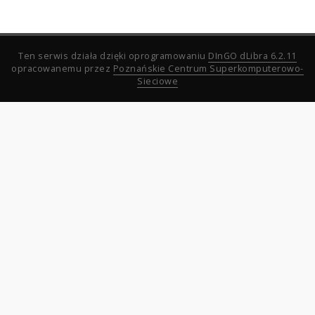
Ten serwis działa dzięki oprogramowaniu
DInGO dLibra 6.2.11
opracowanemu przez
Poznańskie Centrum Superkomputerowo-
Sieciowe