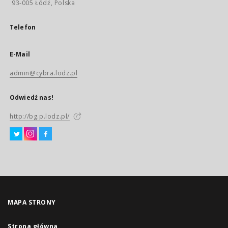
93-005 Łódź, Polska
Telefon
E-Mail
admin@cybra.lodz.pl
Odwiedź nas!
http://bg.p.lodz.pl/
MAPA STRONY
Strona główna