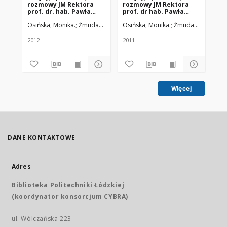
rozmowy JM Rektora
rozmowy JM Rektora
Ko
prof. dr. hab. Pawła
prof. dr hab. Pawła
Ak
Górskiego(1 X 2011 - 31
Górskiego (1 X 2010 - 31
Me
Osińska, Monika.
Żmuda, Ryszard. Red. nacz.
Osińska, Monika.
Żmuda, Ryszard. R
Osi
VIII 2012)
IX 2011)
V 2
2012
2011
201
Więcej
DANE KONTAKTOWE
Adres
Biblioteka Politechniki Łódzkiej
(koordynator konsorcjum CYBRA)
ul. Wólczańska 223