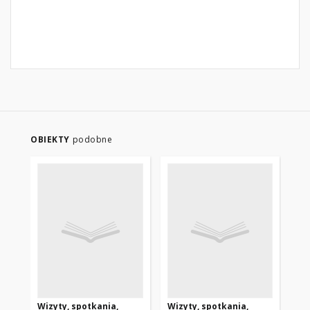
OBIEKTY
podobne
Wizyty, spotkania,
Wizyty, spotkania,
Po