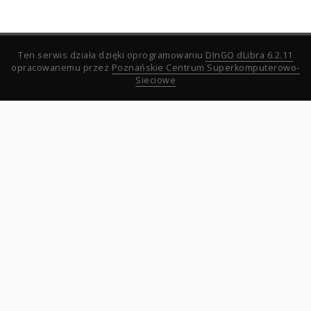
Ten serwis działa dzięki oprogramowaniu
DInGO dLibra 6.2.11
opracowanemu przez
Poznańskie Centrum Superkomputerowo-
Sieciowe