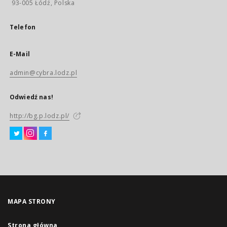
93-005 Łódź, Polska
Telefon
E-Mail
admin@cybra.lodz.pl
Odwiedź nas!
http://bg.p.lodz.pl/
MAPA STRONY
Strona główna