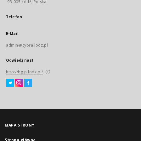
93-005 Łódź, Polska
Telefon
E-Mail
admin@cybra.lodz.pl
Odwiedź nas!
http://bg.p.lodz.pl/
MAPA STRONY
Strona główna