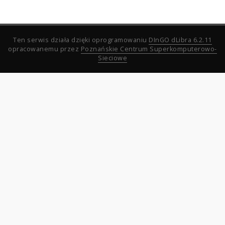
Ten serwis działa dzięki oprogramowaniu
DInGO dLibra 6.2.11
opracowanemu przez
Poznańskie Centrum Superkomputerowo-
Sieciowe