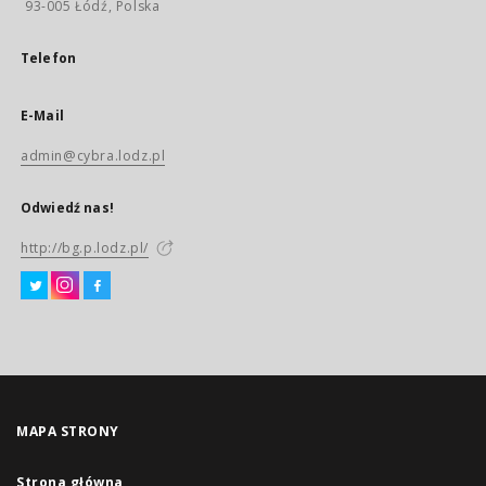
93-005 Łódź, Polska
Telefon
E-Mail
admin@cybra.lodz.pl
Odwiedź nas!
http://bg.p.lodz.pl/
MAPA STRONY
Strona główna