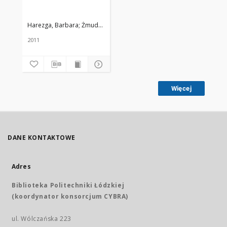
Harezga, Barbara
Żmuda, Ryszard. Red. nacz.
2011
Więcej
DANE KONTAKTOWE
Adres
Biblioteka Politechniki Łódzkiej
(koordynator konsorcjum CYBRA)
ul. Wólczańska 223