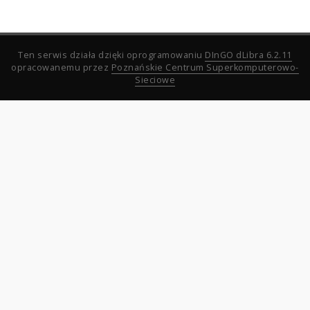
Ten serwis działa dzięki oprogramowaniu
DInGO dLibra 6.2.11
opracowanemu przez
Poznańskie Centrum Superkomputerowo-
Sieciowe