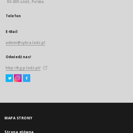
93-005 Łódź, Polska
Telefon
E-Mail
admin@cybra.lodz.pl
Odwiedź nas!
http://bg.p.lodz.pl/
MAPA STRONY
Strona główna