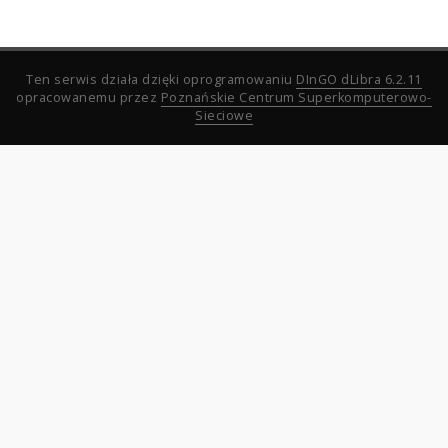
Ten serwis działa dzięki oprogramowaniu
DInGO dLibra 6.2.11
opracowanemu przez
Poznańskie Centrum Superkomputerowo-
Sieciowe