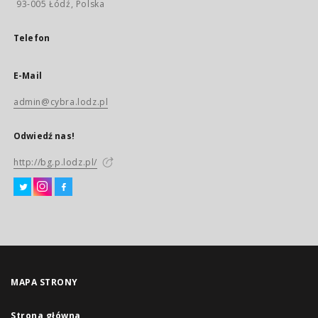
93-005 Łódź, Polska
Telefon
E-Mail
admin@cybra.lodz.pl
Odwiedź nas!
http://bg.p.lodz.pl/
MAPA STRONY
Strona główna