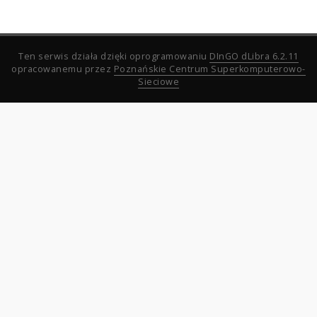
Ten serwis działa dzięki oprogramowaniu
DInGO dLibra 6.2.11
opracowanemu przez
Poznańskie Centrum Superkomputerowo-
Sieciowe