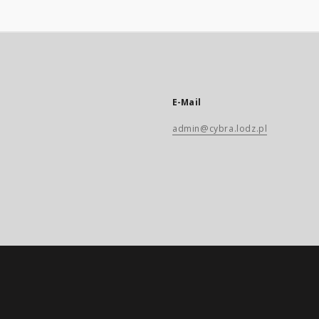
E-Mail
admin@cybra.lodz.pl