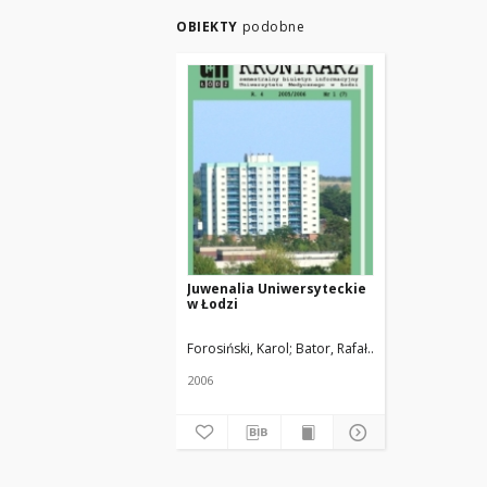
OBIEKTY
podobne
Juwenalia Uniwersyteckie
w Łodzi
Forosiński, Karol; Bator, Rafał
Żmuda, Ryszard. R
2006