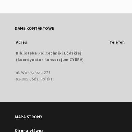
DANE KONTAKTOWE
Adres
Telefon
Biblioteka Politechniki Łódzkiej
(koordynator konsorcjum CYBRA)
ul. Wólczańska 223
93-005 Łódź, Polska
MAPA STRONY
Strona główna