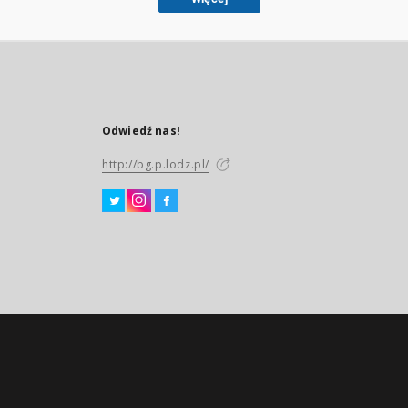
Odwiedź nas!
http://bg.p.lodz.pl/