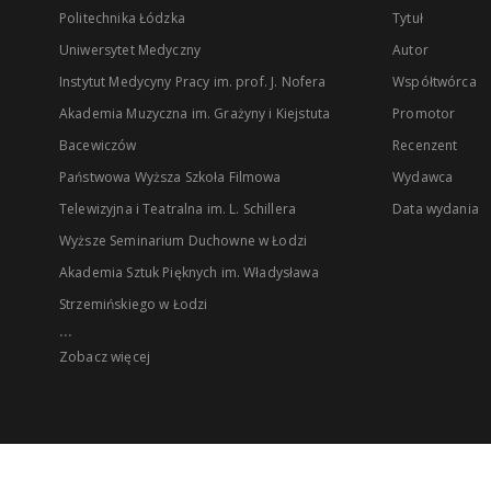
Politechnika Łódzka
Tytuł
Uniwersytet Medyczny
Autor
Instytut Medycyny Pracy im. prof. J. Nofera
Współtwórca
Akademia Muzyczna im. Grażyny i Kiejstuta
Promotor
Bacewiczów
Recenzent
Państwowa Wyższa Szkoła Filmowa
Wydawca
Telewizyjna i Teatralna im. L. Schillera
Data wydania
Wyższe Seminarium Duchowne w Łodzi
Akademia Sztuk Pięknych im. Władysława
Strzemińskiego w Łodzi
...
Zobacz więcej