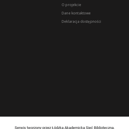
O projekcie
Dane kontaktowe
Deklaracja dostępności
Serwis tworzony przez Łódzką Akademicką Sieć Biblioteczną.