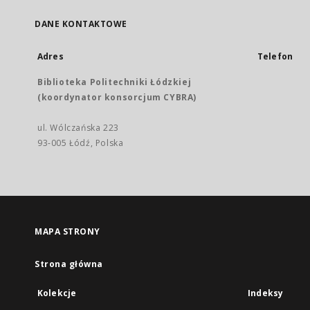
DANE KONTAKTOWE
Adres
Telefon
Biblioteka Politechniki Łódzkiej
(koordynator konsorcjum CYBRA)
ul. Wólczańska 223
93-005 Łódź, Polska
MAPA STRONY
Strona główna
Kolekcje
Indeksy