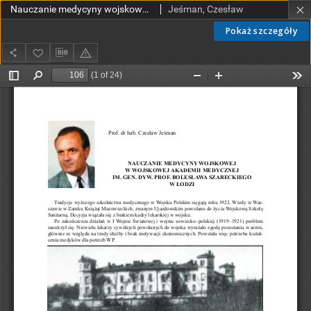
Nauczanie medycyny wojskowej w Wojskowej Akademii Medycznej im. gen. dyw. prof. Bolesława Szareckiego w Łodzi
Jeśman, Czesław
Pokaż szczegóły