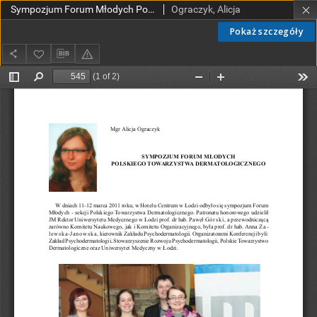
Sympozjum Forum Młodych Polskiego Towarzystwa Dermatologicznego
Ograczyk, Alicja
Pokaż szczegóły