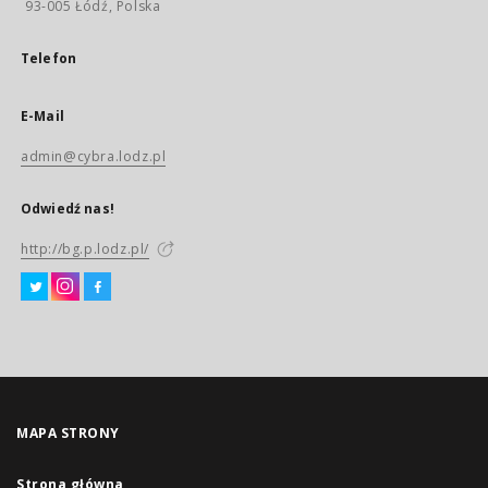
93-005 Łódź, Polska
Telefon
E-Mail
admin@cybra.lodz.pl
Odwiedź nas!
http://bg.p.lodz.pl/
MAPA STRONY
Strona główna