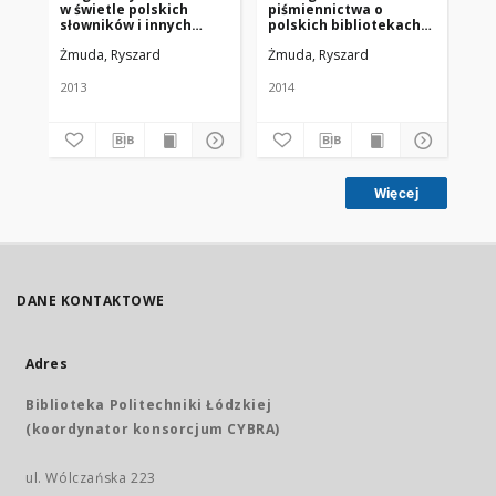
w świetle polskich
piśmiennictwa o
do
słowników i innych
polskich bibliotekach
ha
publikacji (1945-2013)
kościelnych 2006-2010
pra
Żmuda, Ryszard
Żmuda, Ryszard
Żm
ma
bi
ko
2013
2014
201
la
Więcej
DANE KONTAKTOWE
Adres
Biblioteka Politechniki Łódzkiej
(koordynator konsorcjum CYBRA)
ul. Wólczańska 223