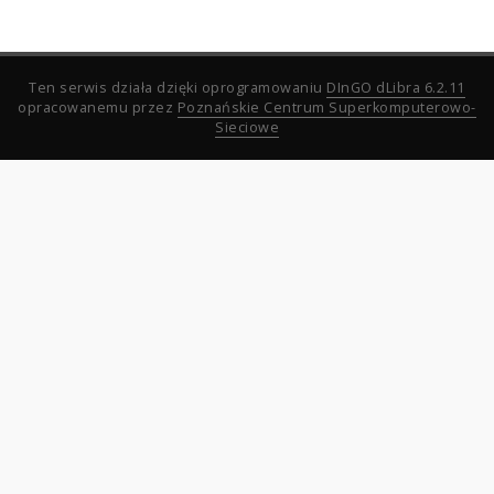
Ten serwis działa dzięki oprogramowaniu
DInGO dLibra 6.2.11
opracowanemu przez
Poznańskie Centrum Superkomputerowo-
Sieciowe