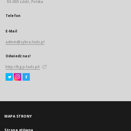
93-005 Łódź, Polska
Telefon
E-Mail
admin@cybra.lodz.pl
Odwiedź nas!
http://bg.p.lodz.pl/
MAPA STRONY
Strona główna