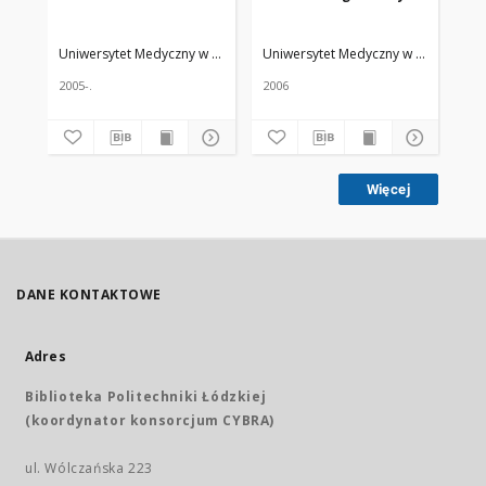
Uniwersytet Medyczny w Łodzi
Żmuda, Ryszard. Red. nacz.
Uniwersytet Medyczny w Łodzi
Żmud
Uni
2005-.
2006
200
Więcej
DANE KONTAKTOWE
Adres
Biblioteka Politechniki Łódzkiej
(koordynator konsorcjum CYBRA)
ul. Wólczańska 223