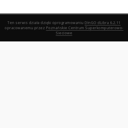
Ten serwis działa dzięki oprogramowaniu
DInGO dLibra 6.2.11
opracowanemu przez
Poznańskie Centrum Superkomputerowo-
Sieciowe