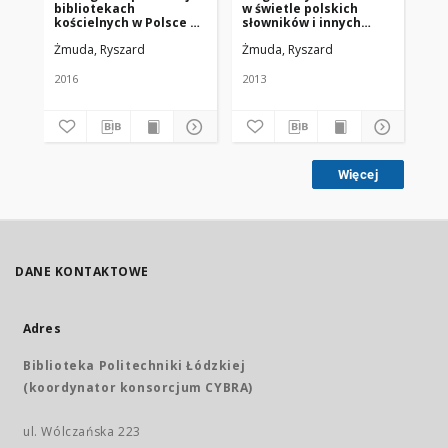
bibliotekach
w świetle polskich
pi
kościelnych w Polsce za
słowników i innych
po
lata 1945-2015
publikacji (1945-2013)
ko
Żmuda, Ryszard
Żmuda, Ryszard
Żm
2016
2013
201
Więcej
DANE KONTAKTOWE
Adres
Biblioteka Politechniki Łódzkiej
(koordynator konsorcjum CYBRA)
ul. Wólczańska 223