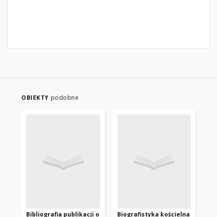
OBIEKTY
podobne
Bibliografia publikacji o
Biografistyka kościelna
Bib