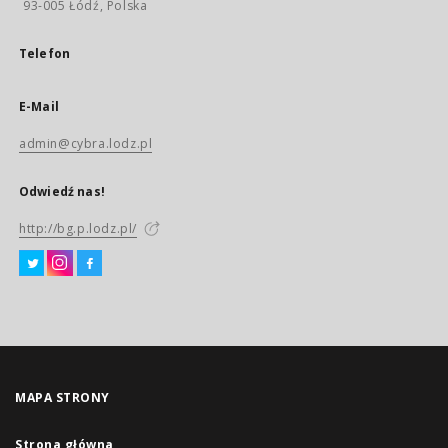
93-005 Łódź, Polska
Telefon
E-Mail
admin@cybra.lodz.pl
Odwiedź nas!
http://bg.p.lodz.pl/
MAPA STRONY
Strona główna