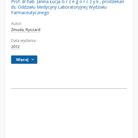
Prof. dr hab. Janina Łucja G r z e g o r c z y k , prodziekan
ds. Oddziału Medycyny Laboratoryjnej Wydziału
Farmaceutycznego
Autor:
Żmuda, Ryszard
Data wydania:
2012
Więcej