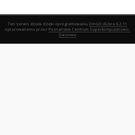
Ten serwis działa dzięki oprogramowaniu
DInGO dLibra 6.2.11
opracowanemu przez
Poznańskie Centrum Superkomputerowo-
Sieciowe