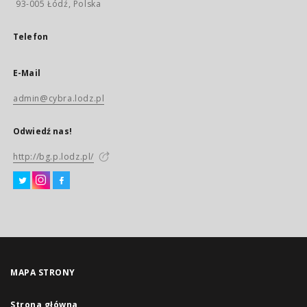
93-005 Łódź, Polska
Telefon
E-Mail
admin@cybra.lodz.pl
Odwiedź nas!
http://bg.p.lodz.pl/
MAPA STRONY
Strona główna