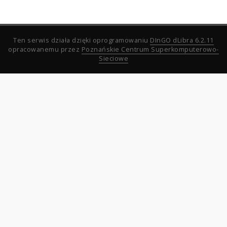
Ten serwis działa dzięki oprogramowaniu
DInGO dLibra 6.2.11
opracowanemu przez
Poznańskie Centrum Superkomputerowo-
Sieciowe