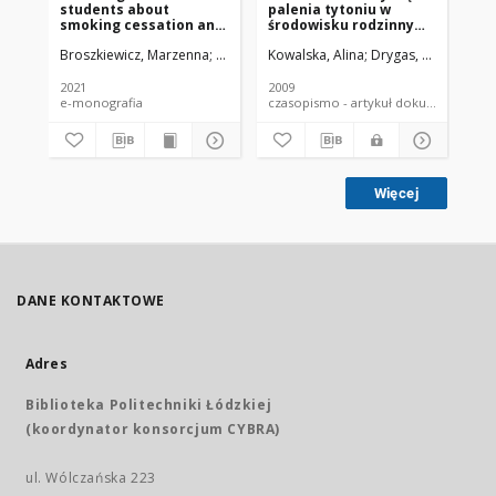
students about
palenia tytoniu w
do
smoking cessation and
środowisku rodzinnym
ty
reducing exposure to
uczestników konkursu
la
Broszkiewicz, Marzenna
Kaleta, Dorota
Kowalska, Alina
Polańska, Kinga
Drygas, Wojciech
Drygas, Woj
Kow
second-hand smoke in
"Rzuć palenie i wygraj"
ko
patients - four-year
w wieku produkcyjnym
i 
experiences at the
ob
2021
2009
200
Medical University of
in
e-monografia
czasopismo - artykuł dokument
Łódź
Więcej
DANE KONTAKTOWE
Adres
Biblioteka Politechniki Łódzkiej
(koordynator konsorcjum CYBRA)
ul. Wólczańska 223